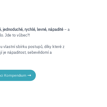
, jednoduché, rychlé, levné, nápadité
– a
lo. Jde to vůbec?!
ou vlastní sbírku postupů, díky které z
ají je nápaditost, sebevědomí a
 chci Kompendium