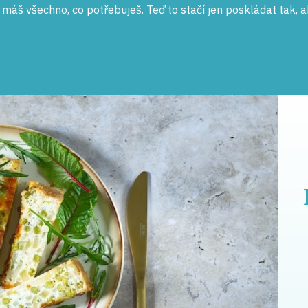
a máš všechno, co potřebuješ. Teď to stačí jen poskládat tak, a