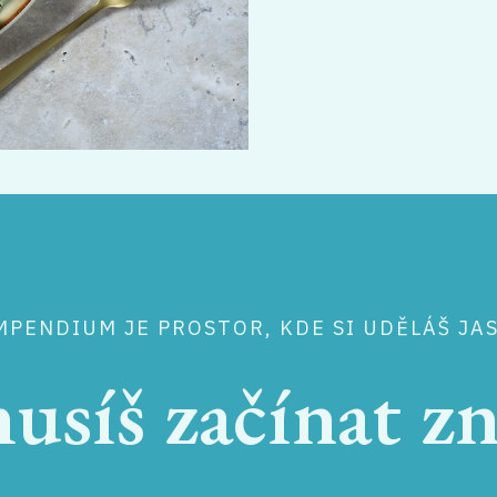
PENDIUM JE PROSTOR, KDE SI UDĚLÁŠ JA
síš začínat z