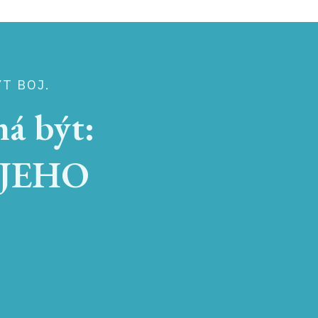
ÝT BOJ.
má být:
 JEHO