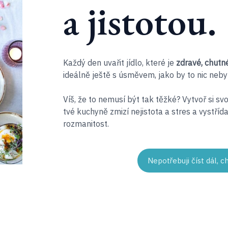
a jistotou.
Každý den uvařit jídlo, které je
zdravé, chutné
ideálně ještě s úsměvem, jako by to nic neby
Víš, že to nemusí být tak těžké? Vytvoř si sv
tvé kuchyně zmizí nejistota a stres a vystříd
rozmanitost.
Nepotřebuji číst dál,