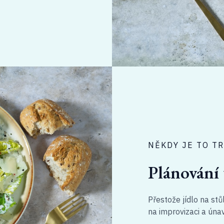
NĚKDY JE TO T
Plánování 
Přestože jídlo na stů
na improvizaci a úna