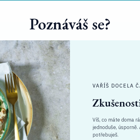
Poznáváš se?
VAŘÍŠ DOCELA Č
Zkušenost
Víš, co máte doma rád
jednoduše, úsporně. 
potřebuješ.