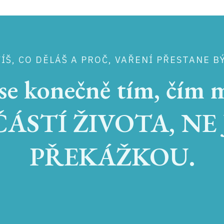
ÍŠ, CO DĚLÁŠ A PROČ, VAŘENÍ PŘESTANE B
se konečně tím, čím 
ÁSTÍ ŽIVOTA, NE
PŘEKÁŽKOU.