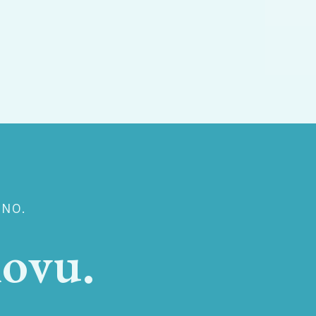
SNO.
novu.