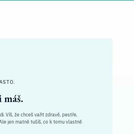
ASTO.
i máš.
i. Víš, že chceš vařit zdravě, pestře,
Ale jen matně tušíš, co k tomu vlastně