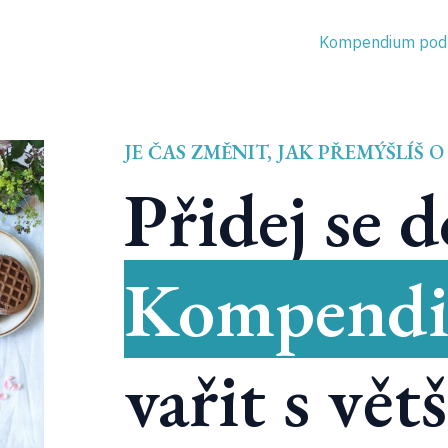
Kompendium podl
JE ČAS ZMĚNIT, JAK PŘEMÝŠLÍŠ O
Přidej se d
Kompendi
vařit s vět