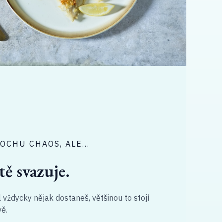
ROCHU CHAOS, ALE…
tě svazuje.
l vždycky nějak dostaneš, většinou to stojí
vě.