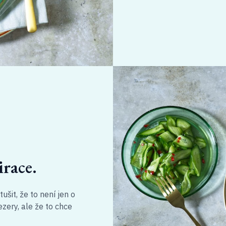
irace.
ušit, že to není jen o
ezery, ale že to chce