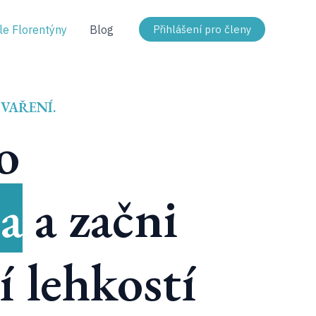
e Florentýny
Blog
Přihlášení pro členy
 VAŘENÍ.
o
a
a začni
ší lehkostí